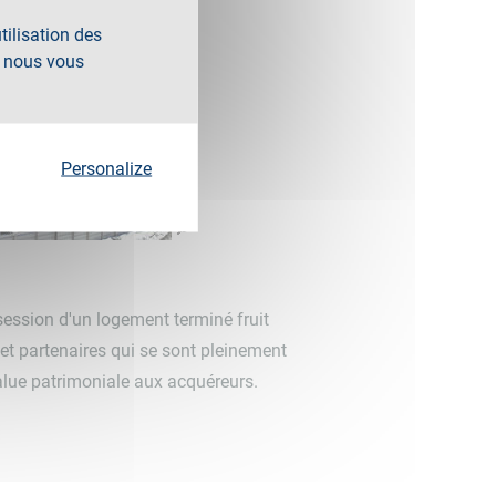
tilisation des
, nous vous
Personalize
session d'un logement terminé fruit
 et partenaires qui se sont pleinement
alue patrimoniale aux acquéreurs.