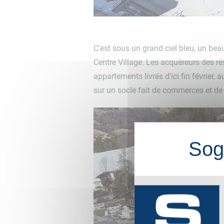
C'est sous un grand ciel bleu, un beau
Centre Village. Les acquéreurs des rés
appartements livrés d'ici fin février,
sur un socle fait de commerces et de 
Sog