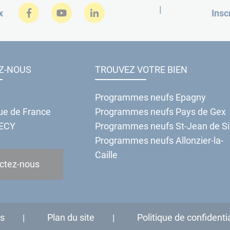
|
Facebook
Youtube
LinkedIn
x
Insc
Z-NOUS
TROUVEZ VOTRE BIEN
Programmes neufs Epagny
ue de France
Programmes neufs Pays de Gex
ECY
Programmes neufs St-Jean de Si
Programmes neufs Allonzier-la-
Caille
ctez-nous
es
Plan du site
Politique de confidenti